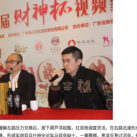
解左路压力兑换后，按下葫芦浮起瓢，红双炮调度灵活，在右路迅速形
换，形成车炮双兵仕相全对车马双卒缺士，一番腾挪，黑消灭黑过河卒，