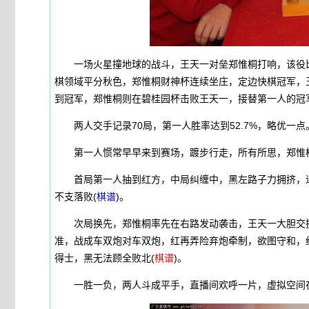
一场火星撞地球的战斗，王天一对垒郑惟桐打响，该役比
棋领域平分秋色，郑惟桐财神杯连续坐庄，定边快棋冠军，
到冠军，郑惟桐则在碧桂园杯击败王天一，接替第一人的冠
两人交手记录70局，第一人胜率达到52.7%，略优一点
第一人惯常早早来到赛场，踱步行走，所有所思，郑惟
首局第一人抽到红方，中局纠缠中，黑左路子力拥挤，退
不支落败(
棋谱
)。
次局换先，郑惟桐率先在右路发动袭击，王天一大胆交换
准，战成车双炮对车双炮，红再弄险弃炮牵制，欲图守和，
得士，黑无法顾全败北(
棋谱
)。
一胜一负，两人斗成平手，直播间欢呼一片，虚拟空间在