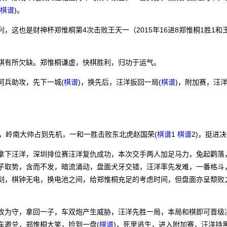
棋谱
)。
也是财神杯郑惟桐第4次击败王天一（2015年16进8郑惟桐1胜1和
有所欠缺。郑惟桐谦虚，快棋胜利，归功于运气。
兵助攻，先下一城(
棋谱
)，换先后，汪洋扳回一局(
棋谱
)，附加赛，汪
岭南大帅占到先机，一和一胜击败东北虎赵国荣(
棋谱
1
棋谱
2)，挺进
下汪洋，深圳排位赛汪洋复仇成功，本次交手两人加足马力，兔起鹳落
子取势，含而不发，暗流涌动，盘面犬牙交错，汪洋率先发难，一番格斗
刻，棋钟无电，换电池之间，给郑惟桐充足的考虑时间，但盘面亦呈颓败
为守，拿回一子，车双炮产生威胁，汪洋先胜一局，本局和棋即可晋级
车邀兑，郑惟桐大笑，捡到一盘(
棋谱
)，死里逃生，进入附加赛，汪洋持