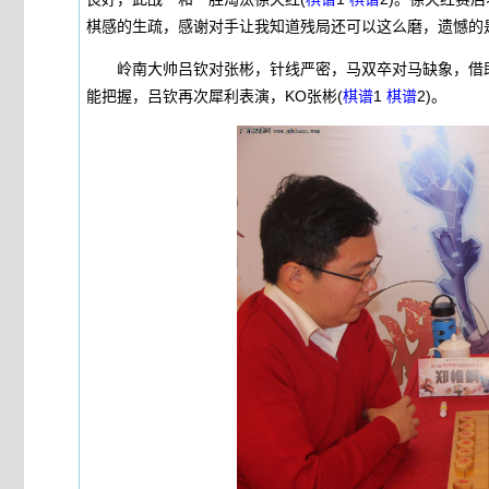
棋感的生疏，感谢对手让我知道残局还可以这么磨，遗憾的
岭南大帅吕钦对张彬，针线严密，马双卒对马缺象，借助
能把握，吕钦再次犀利表演，KO张彬(
棋谱
1
棋谱
2)。