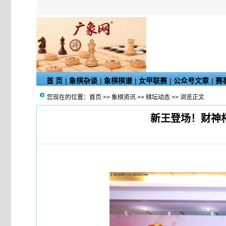
首 页
|
象棋杂谈
|
象棋棋谱
|
女甲联赛
|
公众号文章
|
赛
您现在的位置：
首页
>>
象棋资讯
>>
棋坛动态
>> 浏览正文
新王登场！财神杯