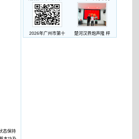
2026年广州市第十
楚河汉界炮声隆 枰
状态保持
基本功及