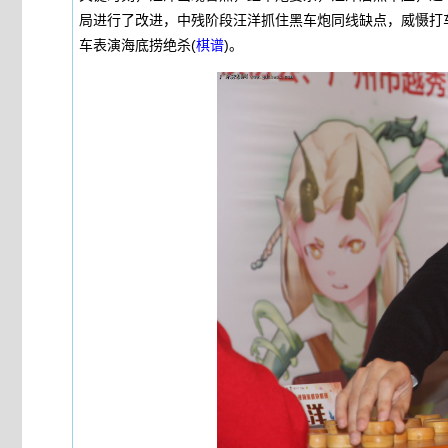
局进行了改进，中残阶段汪洋抓住黑车炮同线缺点，威慑打
车表演海底捞绝杀(
棋谱
)。