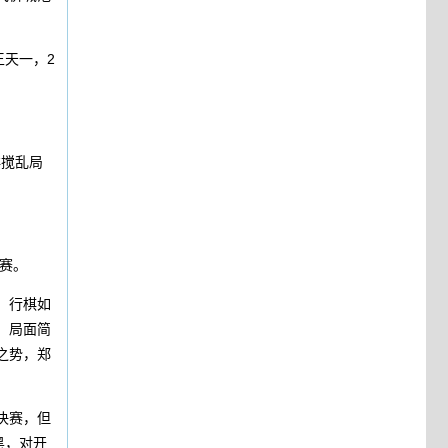
王天一，2
洋搅乱局
决赛。
，行棋如
，局面简
之势，郑
决赛，但
黑，对开