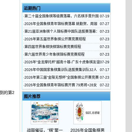
近期热门
·
第二十届全国象棋等级赛落幕，六名棋手晋升国
07-19
家大师
·
2026年全国象棋青年锦标赛落幕 姚勤贺、周珈
07-27
亦夺冠，六人晋升大师
·
第21届亚洲象棋个人锦标赛中国队选拔赛落幕：
07-23
王禹博、程宇东、唐丹入选
·
2026年第五届世界象棋公开赛竞赛规程
07-23
·
第四届世界象棋快棋锦标赛竞赛规程
07-23
·
第六届世界青少年象棋锦标赛竞赛规程
07-23
·
2026年“金龙摩托杯”越南十雄-广东十虎象棋友谊
07-29
赛圆满落幕
·
2026年中国国家象棋集训队选拔赛集训队32人
07-17
名单产生
·
2026年第三届“金陵无想杯”全国象棋公开赛竞赛
07-23
规程
·
2026年全国象棋青年锦标赛开赛 79男将+28女
07-22
到的第2
杰争六个大师名额，附历届获奖名单、参赛人数
图片推荐
战鼓催征，“棋”聚一
2026年全国象棋男