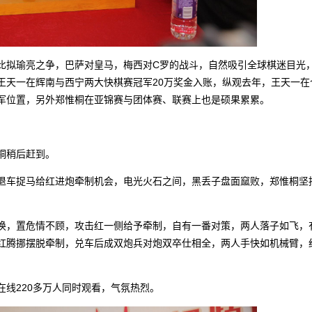
拟瑜亮之争，巴萨对皇马，梅西对C罗的战斗，自然吸引全球棋迷目光
王天一在辉南与西宁两大快棋赛冠军20万奖金入账，纵观去年，王天一在
军位置，另外郑惟桐在亚锦赛与团体赛、联赛上也是硕果累累。
。
桐稍后赶到。
车捉马给红进炮牵制机会，电光火石之间，黑丢子盘面窳败，郑惟桐坚
，置危情不顾，攻击红一侧给予牵制，自有一番对策，两人落子如飞，
红腾挪摆脱牵制，兑车后成双炮兵对炮双卒仕相全，两人手快如机械臂，
线220多万人同时观看，气氛热烈。