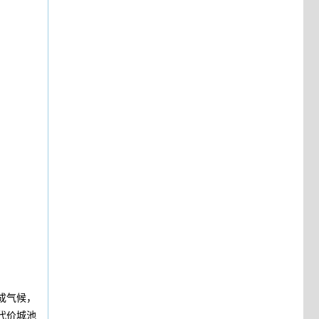
成气候，
代价城池