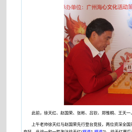
此前，徐天红、赵国荣、张彬、吕钦、郑惟桐、王天一、
上午老帅徐天红与赵国荣先行登台竞技，两位资深全国冠
良好，此战一和一胜淘汰徐天红(
棋谱
1
棋谱
2)。徐天红赛