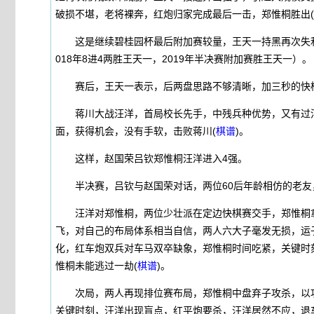
破损不堪，老将裸奔，红炮归家完成最后一击，郑惟桐胜出(
这是继续碧桂园杯最后附加赛较量，王天一持黑再次失利，这
018年8进4两胜王天一，2019年半决赛附加赛胜王天一）。
赛后，王天一表示，后两盘思路不够清晰，加三秒的快棋
蒋川大战汪洋，首局校长先手，中残兵种优势，又有过河
面，获得机会，没有手软，击败蒋川(
棋谱
)。
这样，赵国荣吕钦郑惟桐汪洋进入4强。
半决赛，吕钦与赵国荣对话，两位60后年龄相仿的老友，
汪洋对郑惟桐，两位少壮派在定边快棋赛交手，郑惟桐拿
飞，对自己的布局体系相当自信，两人六大子毫发无损，运
化，红车炮双兵对车马双卒缺象，郑惟桐时间吃紧，关键时
惟桐未能逃过一劫(
棋谱
)。
次局，两人再现排位赛布局，郑惟桐中盘弃子攻杀，以攻
关键时刻，汪洋出现盲点，红平炮要杀，汪洋居然不应，退