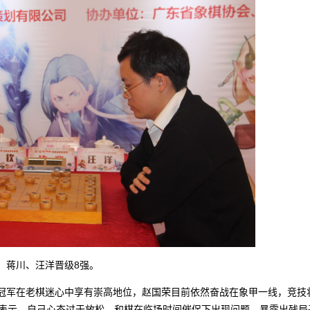
蒋川、汪洋晋级8强。
军在老棋迷心中享有崇高地位，赵国荣目前依然奋战在象甲一线，竞技
后表示，自己心态过于放松，和棋在临场时间催促下出现问题，暴露出残局