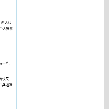
，两人快
个人赛拿
持一阵，
有快又
红兵逼近