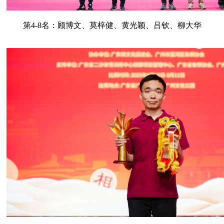
第4-8名：顾博文、莫梓健、黄光颖、吕钦、柳大华