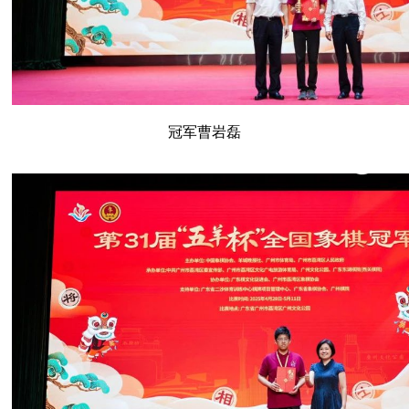
冠军曹岩磊