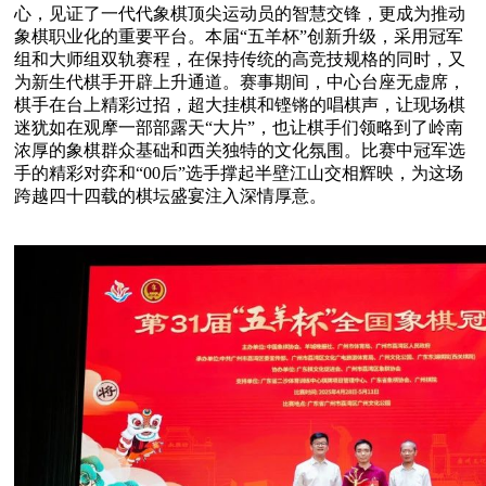
心，见证了一代代象棋顶尖运动员的智慧交锋，更成为推动
象棋职业化的重要平台。本届“五羊杯”创新升级，采用冠军
组和大师组双轨赛程，在保持传统的高竞技规格的同时，又
为新生代棋手开辟上升通道。赛事期间，中心台座无虚席，
棋手在台上精彩过招，超大挂棋和铿锵的唱棋声，让现场棋
迷犹如在观摩一部部露天“大片”，也让棋手们领略到了岭南
浓厚的象棋群众基础和西关独特的文化氛围。比赛中冠军选
手的精彩对弈和“00后”选手撑起半壁江山交相辉映，为这场
跨越四十四载的棋坛盛宴注入深情厚意。