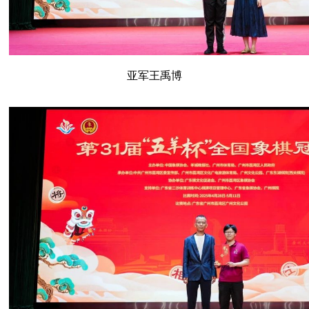
亚军王禹博