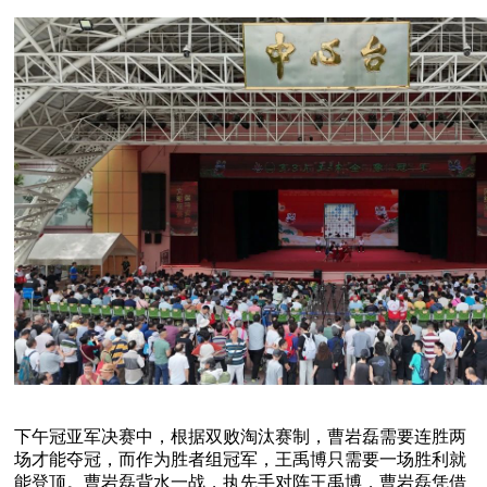
下午冠亚军决赛中，根据双败淘汰赛制，曹岩磊需要连胜两
场才能夺冠，而作为胜者组冠军，王禹博只需要一场胜利就
能登顶。曹岩磊背水一战，执先手对阵王禹博，曹岩磊凭借