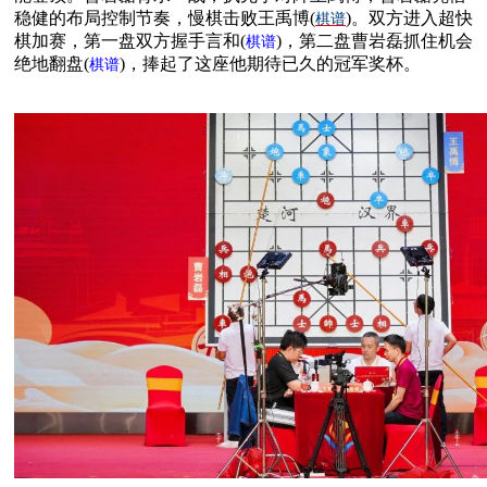
稳健的布局控制节奏，慢棋击败王禹博(
)。双方进入超快
棋谱
棋加赛，第一盘双方握手言和(
)，第二盘曹岩磊抓住机会
棋谱
绝地翻盘(
)，捧起了这座他期待已久的冠军奖杯。
棋谱