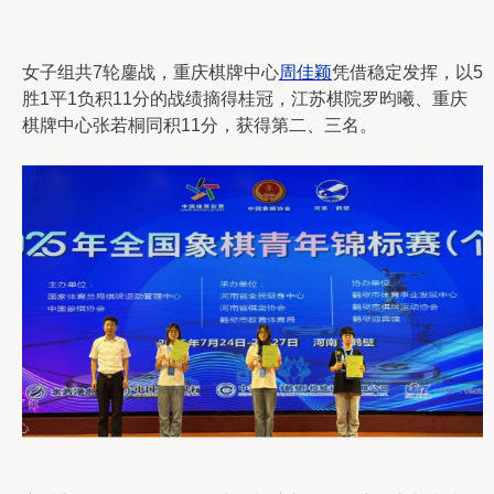
女子组共7轮鏖战，重庆棋牌中心
周佳颖
凭借稳定发挥，以5
胜1平1负积11分的战绩摘得桂冠，江苏棋院罗昀曦、重庆
棋牌中心张若桐同积11分，获得第二、三名。