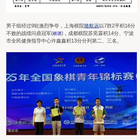
男子组经过9轮激烈争夺，上海棋院
骆航远
以7胜2平积16分
不败的战绩问鼎冠军(
)，成都棋院苏奕霖积14分、宁波
棋谱
市全民健身指导中心许鑫鑫积13分分列第二、三名。