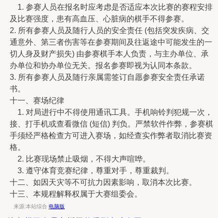
1. 参赛人员在报名时应考虑是否适应本次比赛的赛程安排
及比赛强度，患有高血压、心脏病的棋手不得参赛。
2. 所有参赛人员及随行人员的安全责任 (包括突发疾病、交
通意外、第三者伤害等在参赛期间及往返途中可能发生的一
切人身及财产损失) 由参赛棋手本人负责，与主办单位、承
办单位和协办单位无关。报名参赛即视为认同本条款。
3. 所有参赛人员及随行亲属需签订自愿参赛安全责任承诺
书。
十一、赛场纪律
1. 对局进行中不得使用通讯工具。手机响铃判犯规一次，
接、打手机或查看微信 (短信) 判负。严禁软件作弊，参赛棋
手须经严格检查方可进入赛场，如经查实作弊者取消比赛资
格。
2. 比赛现场禁止吸烟，不得大声喧哗。
3. 遵守体育竞赛纪律，尊重对手，尊重裁判。
十二、如因天灾等不可抗力因素影响，取消本次比赛。
十三、本规程解释权属于大赛组委会。
来源:本站综合
电脑版