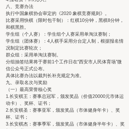
八、竞赛办法
执行中国象棋协会审定的《2020 象棋竞赛规则》。
比赛采用快棋（限时包干制）：红棋10分钟，黑棋8分钟，
和棋黑胜。
学生组（个人赛）：学生组个人赛采用单淘汰赛制；
学生组（团体赛）：4人棋手采用分台定人制，根据报名情
况制定比赛轮次；
群众组：采用单淘汰赛制。
分组抽签结果将于赛前1个工作日在“西安市人民体育场”微
信公众号正式公布。
具体比赛办法以裁判长补充规定为准。
九、录取名次与奖励
（一）最高荣誉核心奖
1.长安棋王：赛事总冠军，颁发奖品（价值20000元市体运
动卡）、奖杯、证书；
2.长安棋圣：赛事亚军，颁发奖品（市体健身年卡）、奖
杯、证书；
3.长安棋杰：赛事季军，颁发奖品（市体健身半年卡）、奖