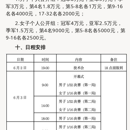
军
3万
元，第
4名
1.8万
元，第
5-8
名各
1万
元，第
9-16
名各
4000
元
，
17-32名各2000元；
2.
女子
个人公开
组
：
冠军
4万
元，亚军
2.5万
元，
季军
1.5万
元，第
4名
9000
元，第
5-8
名各
5000
元
，
第
9-16
名各
2500
元
。
十、日程安排