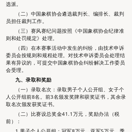
选派。
（二）
中国象棋协会遴选裁判长、编排长、裁判
员担任裁判工作。
（三）
赛风赛纪问题按照《中国象棋协会纪律准
则和处罚规定》处理。
（四）
在本赛事活动中发生的纠纷，由技术申诉
委员会按规则和规程处理。对技术申诉委员会处理结
果有异议的，可提交中国象棋协会纠纷解决工作委员
会受理。
九、录取和奖励
（
一）
录取名次：
录取
男子
个人公开组、
女子个
人公开组前
8名。前3名颁发奖牌和获奖证书，其余录
取名次颁发获奖证书。
（
二
）比赛设总奖金
41.1万元
，
奖励办法
（税
前
）
：
1.
男子
个人公开
组
：
冠军
8万
元，亚军
5万
元，季