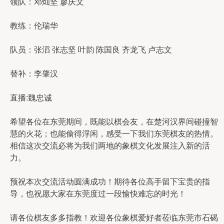
领队：邓灿坚 廖庆文
教练：伦瑞华
队员：张滔 张志坚 叶韵 陈国良 齐龙飞 卢志文
替补：李肇汉
直播:魏忠诚
希望各位在东莞期间，既能以棋会友，在楚河汉界间碰撞智
慧的火花；也能偷得浮闲，感受一下我们东莞棋友的热情。
相信这次交流必将为我们两地的象棋文化发展注入新的活
力。
预祝本次交流活动圆满成功！期待各位高手留下宝贵的指
导，也祝愿大家在东莞度过一段愉快难忘的时光！
请各位棋友多多指教！欢迎各位象棋爱好者莅临东莞市石碣