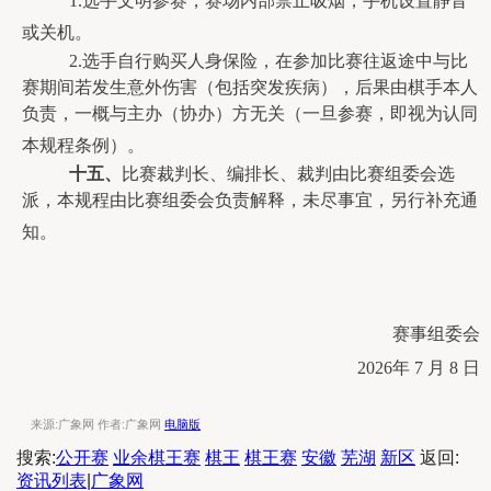
1.
选手文明参赛，赛场内部禁止吸烟，手机设置静音
或关机。
2.
选手自行购买人身保险，在参加比赛往返途中与比
赛期间若发生意外伤害（包括突发疾病），后果由棋手本人
负责，一概与主办（协办）方无关（一旦参赛，即视为认同
本规程条例）。
十
五
、
比赛裁判长、编排长、裁判由比赛组委会选
派，本规程由比赛组委会负责解释，未尽事宜，另行补充通
知。
赛事组委会
2026年 7 月 8 日
来源:广象网 作者:广象网
电脑版
搜索:
公开赛
业余棋王赛
棋王
棋王赛
安徽
芜湖
新区
返回:
资讯列表
|
广象网