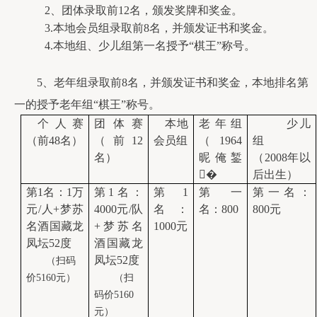
2、团体录取前12名，颁发奖牌和奖金。
3.
本地会员
组录取前
8
名
，并
颁发证书
和
奖金
。
4.本地组、少儿组第一名授予“棋王”称号。
        5、老年组录取前8名，
并
颁发证书
和
奖金，本地排名第
一的授予老年组“棋王”称号
。
个人赛
团体赛
本地
老年组
少儿
（前48名）
（前12
会员组
（1964
组
名）
昵俺錾
（2008年以
�
后出生）
第1名：1万
第1名：
第1
第一
第一名：
元/人+梦苏
4000元/队
名：
名：800
800元
名酒国藏龙
+梦苏名
1000元
凤坛52度
酒国藏龙
凤坛52度
 （扫码
价
5160
元）
 （扫
码价
5160
元）