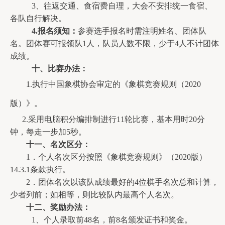
3、往返交通、食宿费自理，大会不安排统一食宿、
各队自行解决。
4.报名须知：
参赛选手报名时需注明姓名、团体队
名。团体赛可报领队1人，队员人数不限，少于4人不计团体
成绩。  
十
、比赛办法：
1.执行中国象棋协会审定的《象棋竞赛规则（2020
版）》。
      2.采用电脑积分编排制进行11轮比赛，基本用时20分
钟，每走一步加5秒。
十
一
、名次区分：
1．个人名次区分按照《象棋竞赛规则》（2020版）
14.3.1条款执行。
2．团体名次以该队成绩最好的4位棋手名次总和计算，
少者列前；如相等，则比较队内最高个人名次。
十
二
、奖励办法：
1、个人录取前48名，前8名颁发证书和奖金。