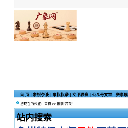
首 页
|
象棋杂谈
|
象棋棋谱
|
女甲联赛
|
公众号文章
|
赛事规
您现在的位置：
首页
>> 搜索"吕钦"
站内搜索