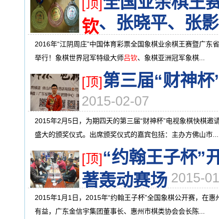
全国业余棋王
[顶]
、张晓平、张影
钦
2016年“江阴周庄”中国体育彩票全国象棋业余棋王赛暨广东
举行！象棋世界冠军特级大师
吕钦
、象棋亚洲冠军象棋...
第三届“财神杯
[顶]
2015-02-07
2015年2月5日，为期四天的第三届“财神杯”电视象棋快
盛大的颁奖仪式。出席颁奖仪式的嘉宾包括：主办方佛山市...
“约翰王子杯”
[顶]
著轰动赛场
2015-01
2015年1月1日，2015年“约翰王子杯”全国象棋公开赛
有益，广东金信宇集团董事长、惠州市棋类协会会长陈...