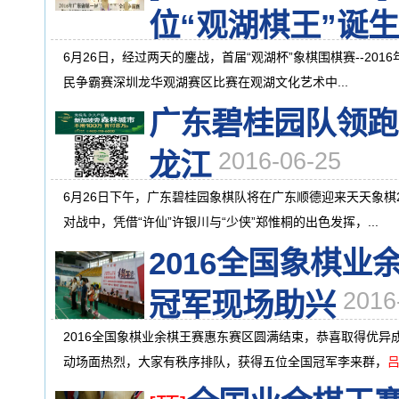
位“观湖棋王”诞生
6月26日，经过两天的鏖战，首届“观湖杯”象棋围棋赛--20
民争霸赛深圳龙华观湖赛区比赛在观湖文化艺术中...
广东碧桂园队领跑
龙江
2016-06-25
6月26日下午，广东碧桂园象棋队将在广东顺德迎来天天象棋
对战中，凭借“许仙”许银川与“少侠”郑惟桐的出色发挥，...
2016全国象棋
冠军现场助兴
2016
2016全国象棋业余棋王赛惠东赛区圆满结束，恭喜取得优
动场面热烈，大家有秩序排队，获得五位全国冠军李来群，