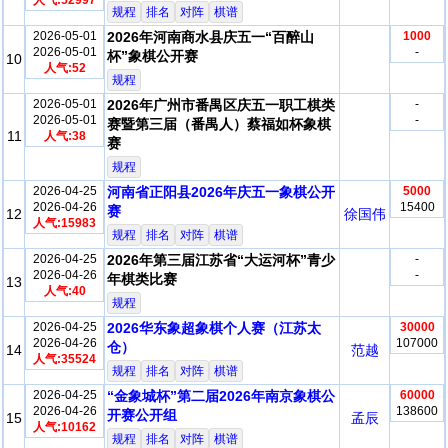
人气:52997
规程
排名
对阵
棋谱
2026-05-01
2026年河南商水县庆五一“百醉山
1000
2026-05-01
-
杯”象棋公开赛
10
人气:52
规程
2026-05-01
2026年广州市番禺区庆五一职工棋类
-
2026-05-01
-
赛暨第三届（番禺人）蔡福如杯象棋
11
人气:38
赛
规程
2026-04-25
河南省正阳县2026年庆五一象棋公开
5000
2026-04-26
15400
赛
12
徐国伟
人气:15983
规程
排名
对阵
棋谱
2026-04-25
2026年第三届江苏省“大运河杯”青少
-
2026-04-26
-
年棋类比赛
13
人气:40
规程
2026-04-25
2026华东象超象棋个人赛（江苏太
30000
2026-04-26
107000
仓）
14
范越
人气:35524
规程
排名
对阵
棋谱
2026-04-25
“金象城杯”第二届2026年南京象棋公
60000
2026-04-26
138600
开赛公开组
15
孟辰
人气:10162
规程
排名
对阵
棋谱