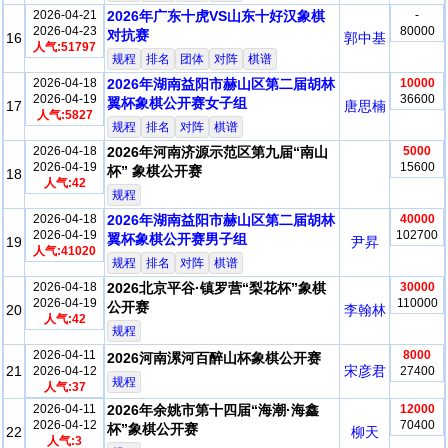
2026-04-21
2026年广东十虎VS山东十好汉象棋
-
2026-04-23
80000
对抗赛
16
郭中基
人气:51797
规程
排名
团体
对阵
棋谱
2026-04-18
2026年湖南益阳市赫山区第二届胡林
10000
2026-04-19
36600
翼杯象棋公开赛女子组
17
唐思楠
人气:5827
规程
排名
对阵
棋谱
2026-04-18
2026年河南济源示范区第九届“南山
5000
2026-04-19
15600
杯” 象棋公开赛
18
人气:42
规程
2026-04-18
2026年湖南益阳市赫山区第二届胡林
40000
2026-04-19
102700
翼杯象棋公开赛男子组
19
尹昇
人气:41020
规程
排名
对阵
棋谱
2026-04-18
2026北京平谷·镇罗营“梨花杯”象棋
30000
2026-04-19
110000
公开赛
20
李翰林
人气:42
规程
2026-04-11
8000
2026河南漯河百醉山杯象棋公开赛
21
宋彦君
2026-04-12
27400
规程
人气:37
2026-04-11
2026年余姚市第十四届“海潮·海鑫
12000
2026-04-12
70400
杯”象棋公开赛
22
柳天
人气:3