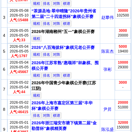
人气:19787
规程
排名
对阵
棋谱
2026-05-08
“茶源圣地·翠华晴隆”2026年贵州省
30000
2026-05-10
102500
第二届“二十四道拐杯”象棋公开赛
3
赵攀伟
人气:15488
规程
排名
对阵
棋谱
2026-05-05
3000
2026年湖南郴州“五一”象棋公开赛
4
2026-05-05
20000
规程
人气:33
2026-05-04
5000
2026“八百海拔杯”象棋元老公开赛
5
陈富杰
2026-05-05
19400
规程
排名
对阵
人气:1797
2026-05-04
2026年江苏常熟“惠颂祥”杯象棋、围
10000
2026-05-05
29300
棋公开赛
6
张彬
人气:45667
规程
排名
对阵
棋谱
2026-05-02
2026年中国青少年象棋公开赛(江苏
3000
2026-05-04
-
江阴)
7
人气:44
规程
2026-05-02
2026年上海市嘉定区第三届“丰华
20000
2026-05-03
51000
杯”象棋公开赛
8
尹昇
人气:46415
排名
对阵
棋谱
2026-05-01
2026年浙江瑞安市塘下镇第二届“金
32000
2026-05-03
150000
勒普杯”象棋精英赛
9
陈泓盛