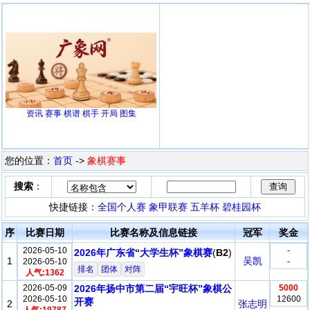
资讯
赛事
棋谱
棋手
开局
图集
您的位置：
首页
->
象棋赛事
搜索
：
快捷链接：
全国个人赛
象甲联赛
五羊杯
碧桂园杯
序
比赛日期
比赛名称及信息链接
冠军
奖金
2026-05-10
-
2026年广东省“大学生杯”象棋赛
(
B2
)
1
吴凯
2026-05-10
-
排名
团体
对阵
人气:1362
2026-05-09
2026年扬中市第二届“宇旺杯”象棋公
5000
2026-05-10
12600
开赛
2
张志明