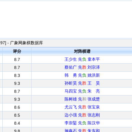
97] - 广象网象棋数据库
评分
对阵棋谱
王少生 先
负
童本平
8.7
蔡佑广 先
胜
刘宗泽
8.7
韩 勇 先
负
姚洪新
8.3
孙昕昊 先
胜
王 昊
9.3
马四宝 先
负
朱 亮
8.7
陈树雄 先
和
张成楚
9.3
尤云飞 先
胜
张宝泉
8.6
边小强 先
胜
张志刚
8.5
李崇鋻 先
负
陈汉华
8.4
施鑫石 先
胜
朱东和
9.8