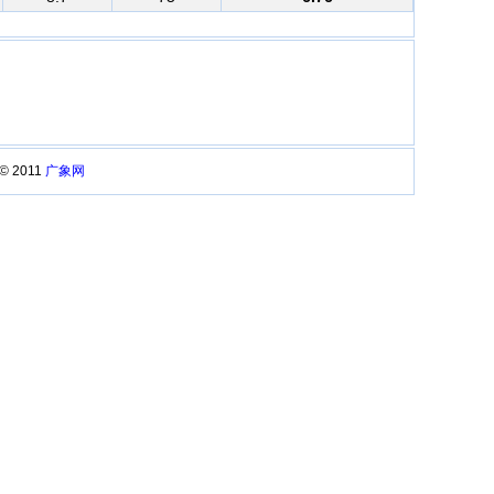
 © 2011
广象网