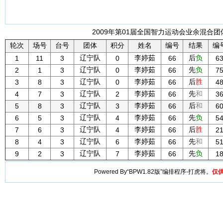
2009年第01届全国智力运动会业余混合团体
轮次
场号
台号
团体
积分
姓名
编号
结果
编
辽宁队
李婷茹
后
负
1
11
3
0
66
6
辽宁队
李婷茹
先
负
2
1
3
0
66
7
辽宁队
李婷茹
后
胜
3
8
3
0
66
4
辽宁队
李婷茹
先
和
4
7
3
2
66
3
辽宁队
李婷茹
后
和
5
8
3
3
66
6
辽宁队
李婷茹
先
负
6
5
3
4
66
5
辽宁队
李婷茹
后
胜
7
6
3
4
66
2
辽宁队
李婷茹
先
和
8
4
3
6
66
5
辽宁队
李婷茹
先
负
9
2
3
7
66
1
Powered By“BPW1.82版”编排程序-打虎将。
仅