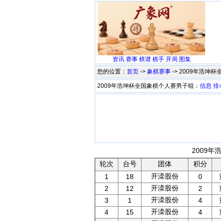
资讯
赛事
棋谱
棋手
开局
图集
您的位置：
首页
->
象棋赛事
-> 2009年浩
2009年浩坤杯全国象棋个人赛男子组：
信息
排
2009年
轮次
台号
团体
积分
开滦股份
1
18
0
开滦股份
2
12
2
开滦股份
3
1
4
开滦股份
4
15
4