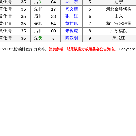
黄仕清
后
负
邱 东
辽宁
35
64
5
黄仕清
先
和
阎文清
河北金环钢构
35
17
5
黄仕清
后
和
张 江
山东
35
33
6
黄仕清
先
和
黄竹风
浙江波尔轴承
35
54
7
黄仕清
后
和
朱晓虎
江苏棋院
35
60
8
黄仕清
先
负
陶汉明
黑龙江
35
5
9
y“BPW1.82版”编排程序-打虎将。
仅供参考，结果以官方或组委会公告为准。
Copyright