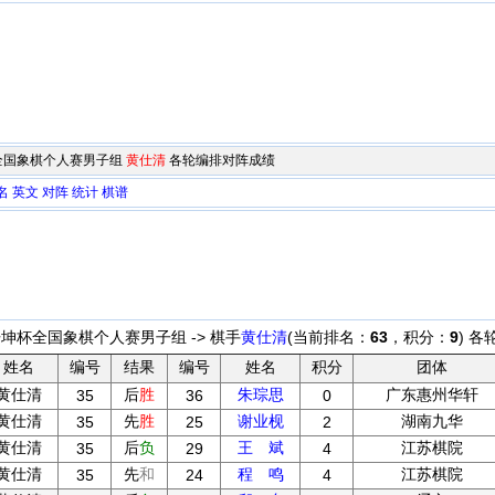
坤杯全国象棋个人赛男子组
黄仕清
各轮编排对阵成绩
名
英文
对阵
统计
棋谱
浩坤杯全国象棋个人赛男子组 -> 棋手
黄仕清
(当前排名：
63
，积分：
9
) 
姓名
编号
结果
编号
姓名
积分
团体
黄仕清
后
胜
朱琮思
广东惠州华轩
35
36
0
黄仕清
先
胜
谢业枧
湖南九华
35
25
2
黄仕清
后
负
王 斌
江苏棋院
35
29
4
黄仕清
先
和
程 鸣
江苏棋院
35
24
4