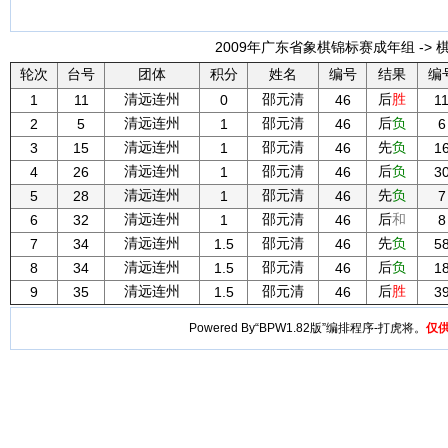
2009年广东省象棋锦标赛成年组 -> 
轮次
台号
团体
积分
姓名
编号
结果
编
清远连州
邵元清
后
胜
1
11
0
46
1
清远连州
邵元清
后
负
2
5
1
46
6
清远连州
邵元清
先
负
3
15
1
46
1
清远连州
邵元清
后
负
4
26
1
46
3
清远连州
邵元清
先
负
5
28
1
46
7
清远连州
邵元清
后
和
6
32
1
46
8
清远连州
邵元清
先
负
7
34
1.5
46
5
清远连州
邵元清
后
负
8
34
1.5
46
1
清远连州
邵元清
后
胜
9
35
1.5
46
3
Powered By“BPW1.82版”编排程序-打虎将。
仅