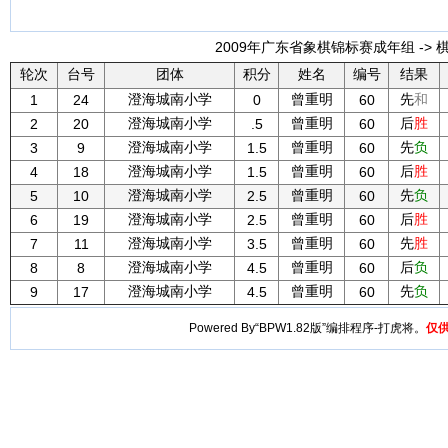
2009年广东省象棋锦标赛成年组 -> 
轮次
台号
团体
积分
姓名
编号
结果
澄海城南小学
曾重明
先
和
1
24
0
60
澄海城南小学
曾重明
后
胜
2
20
.5
60
澄海城南小学
曾重明
先
负
3
9
1.5
60
澄海城南小学
曾重明
后
胜
4
18
1.5
60
澄海城南小学
曾重明
先
负
5
10
2.5
60
澄海城南小学
曾重明
后
胜
6
19
2.5
60
澄海城南小学
曾重明
先
胜
7
11
3.5
60
澄海城南小学
曾重明
后
负
8
8
4.5
60
澄海城南小学
曾重明
先
负
9
17
4.5
60
Powered By“BPW1.82版”编排程序-打虎将。
仅