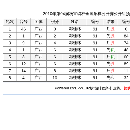
2010年第04届杨官璘杯全国象棋公开赛公开组预赛
轮次
台号
团体
积分
姓名
编号
结果
编
广西
邓桂林
后
胜
1
46
0
91
0
广西
邓桂林
先
胜
2
1
2
91
84
广西
邓桂林
后
胜
3
9
4
91
74
广西
邓桂林
先
负
4
1
6
91
48
广西
邓桂林
后
负
5
8
6
91
60
广西
邓桂林
先
胜
6
12
6
91
89
广西
邓桂林
后
胜
7
14
8
91
11
广西
邓桂林
先
和
8
4
10
91
32
Powered By“BPW1.82版”编排程序-打虎将。
仅