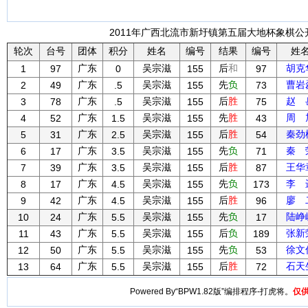
2011年广西北流市新圩镇第五届大地杯象棋公开赛
轮次
台号
团体
积分
姓名
编号
结果
编号
姓
广东
吴宗滋
后
和
胡克
1
97
0
155
97
广东
吴宗滋
先
负
曹岩
2
49
.5
155
73
广东
吴宗滋
后
胜
赵 
3
78
.5
155
75
广东
吴宗滋
先
胜
周 
4
52
1.5
155
43
广东
吴宗滋
后
胜
秦劲
5
31
2.5
155
54
广东
吴宗滋
先
负
秦 
6
17
3.5
155
71
广东
吴宗滋
后
胜
王华
7
39
3.5
155
87
广东
吴宗滋
先
负
李 
8
17
4.5
155
173
广东
吴宗滋
后
胜
廖 
9
42
4.5
155
96
广东
吴宗滋
先
负
陆峥
10
24
5.5
155
17
广东
吴宗滋
后
负
张新
11
43
5.5
155
189
广东
吴宗滋
先
负
徐文
12
50
5.5
155
53
广东
吴宗滋
后
胜
石天
13
64
5.5
155
72
Powered By“BPW1.82版”编排程序-打虎将。
仅