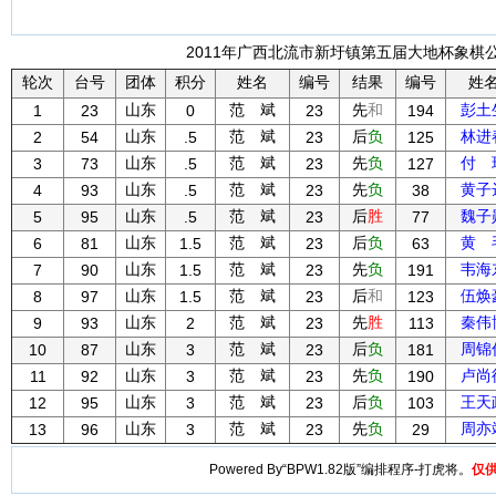
2011年广西北流市新圩镇第五届大地杯象棋公开
轮次
台号
团体
积分
姓名
编号
结果
编号
姓
山东
范 斌
先
和
彭土
1
23
0
23
194
山东
范 斌
后
负
林进
2
54
.5
23
125
山东
范 斌
先
负
付 
3
73
.5
23
127
山东
范 斌
先
负
黄子
4
93
.5
23
38
山东
范 斌
后
胜
魏子
5
95
.5
23
77
山东
范 斌
后
负
黄 
6
81
1.5
23
63
山东
范 斌
先
负
韦海
7
90
1.5
23
191
山东
范 斌
后
和
伍焕
8
97
1.5
23
123
山东
范 斌
先
胜
秦伟
9
93
2
23
113
山东
范 斌
后
负
周锦
10
87
3
23
181
山东
范 斌
先
负
卢尚
11
92
3
23
190
山东
范 斌
后
负
王天
12
95
3
23
103
山东
范 斌
先
负
周亦
13
96
3
23
29
Powered By“BPW1.82版”编排程序-打虎将。
仅