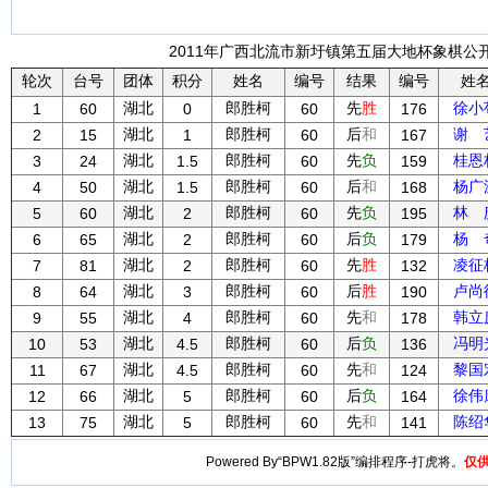
2011年广西北流市新圩镇第五届大地杯象棋公开赛
轮次
台号
团体
积分
姓名
编号
结果
编号
姓
湖北
郎胜柯
先
胜
徐小
1
60
0
60
176
湖北
郎胜柯
后
和
谢 
2
15
1
60
167
湖北
郎胜柯
先
负
桂恩
3
24
1.5
60
159
湖北
郎胜柯
后
和
杨广
4
50
1.5
60
168
湖北
郎胜柯
先
负
林 
5
60
2
60
195
湖北
郎胜柯
后
负
杨 
6
65
2
60
179
湖北
郎胜柯
先
胜
凌征
7
81
2
60
132
湖北
郎胜柯
后
胜
卢尚
8
64
3
60
190
湖北
郎胜柯
先
和
韩立
9
55
4
60
178
湖北
郎胜柯
后
负
冯明
10
53
4.5
60
136
湖北
郎胜柯
先
和
黎国
11
67
4.5
60
124
湖北
郎胜柯
后
负
徐伟
12
66
5
60
164
湖北
郎胜柯
先
和
陈绍
13
75
5
60
141
Powered By“BPW1.82版”编排程序-打虎将。
仅