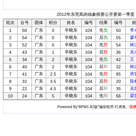
2012年东莞凤岗镇象棋赛公开赛第一季度 -
轮次
台号
团体
积分
姓名
编号
结果
编号
广东
辛晓东
先
负
李
1
50
0
104
50
广东
辛晓东
后
负
廖
2
54
0
104
55
广东
辛晓东
先
胜
林
3
52
0
104
54
广东
辛晓东
后
胜
吴
4
43
1
104
36
广东
辛晓东
先
负
王
5
34
2
104
42
广东
辛晓东
后
和
林
6
40
2
104
32
广东
辛晓东
先
胜
房
7
41
2.5
104
95
广东
辛晓东
后
胜
陈
8
32
3.5
104
20
广东
辛晓东
后
和
吴
9
22
4.5
104
35
广东
辛晓东
先
和
梁
10
24
5
104
56
Powered By“BPW1.82版”编排程序-打虎将。
仅