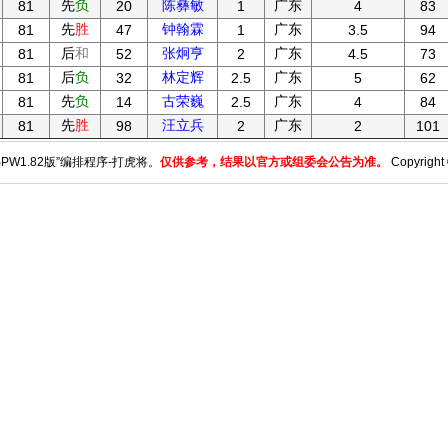
先
负
陈彝敏
广东
81
20
1
4
83
先
胜
钟翰霖
广东
81
47
1
3.5
94
后
和
张炯亨
广东
81
52
2
4.5
73
后
负
林定辉
广东
81
32
2.5
5
62
先
负
古荣巍
广东
81
14
2.5
4
84
先
胜
汪立兵
广东
81
98
2
2
101
y“BPW1.82版”编排程序-打虎将。
仅供参考，结果以官方或组委会公告为准。
Copyright