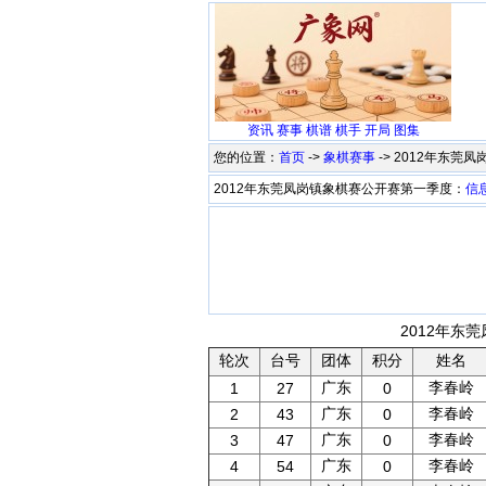
资讯
赛事
棋谱
棋手
开局
图集
您的位置：
首页
->
象棋赛事
-> 2012年东
2012年东莞凤岗镇象棋赛公开赛第一季度：
信
2012年东
轮次
台号
团体
积分
姓名
广东
李春岭
1
27
0
广东
李春岭
2
43
0
广东
李春岭
3
47
0
广东
李春岭
4
54
0