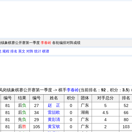
莞凤岗镇象棋赛公开赛第一季度
李春岭
各轮编排对阵成绩
息
规程
排名
英文
对阵
统计
棋谱
莞凤岗镇象棋赛公开赛第一季度 -> 棋手
李春岭
(当前排名：
92
，积分：
3.5
)
编号
结果
编号
姓名
积分
团体
对手总分
排名
后
负
赵 正
广东
81
27
0
5
52
后
负
雷喆欧
湖南
81
34
0
4.5
66
先
负
黄彭清
广东
81
29
0
4
80
后
胜
黄宝钦
广东
81
105
0
2
103