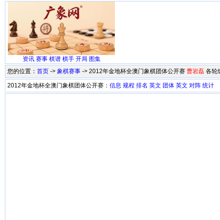
资讯
赛事
棋谱
棋手
开局
图集
您的位置：
首页
->
象棋赛事
-> 2012年金地杯全澳门象棋团体公开赛
曹岩磊
各轮
2012年金地杯全澳门象棋团体公开赛：
信息
规程
排名
英文
团体
英文
对阵
统计