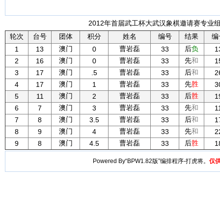
2012年首届武工杯大武汉象棋邀请赛专业组 
轮次
台号
团体
积分
姓名
编号
结果
编
澳门
曹岩磊
后
负
1
13
0
33
1
澳门
曹岩磊
先
和
2
16
0
33
1
澳门
曹岩磊
后
和
3
17
.5
33
2
澳门
曹岩磊
先
胜
4
17
1
33
3
澳门
曹岩磊
后
胜
5
11
2
33
1
澳门
曹岩磊
先
和
6
7
3
33
1
澳门
曹岩磊
后
和
7
8
3.5
33
1
澳门
曹岩磊
先
和
8
9
4
33
2
澳门
曹岩磊
后
胜
9
8
4.5
33
1
Powered By“BPW1.82版”编排程序-打虎将。
仅