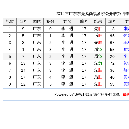
2012年广东东莞凤岗镇象棋公开赛第四季度
轮次
台号
团体
积分
姓名
编号
结果
编号
广东
李 进
先
胜
张
1
9
0
17
18
广东
李 进
后
胜
钟
2
5
1
17
95
广东
李 进
先
胜
王
3
3
2
17
67
广东
李 进
后
负
黎
4
1
3
17
55
广东
李 进
后
负
李
5
7
3
17
20
广东
李 进
先
负
黄
6
13
3
17
72
广东
李 进
先
胜
黎
7
24
3
17
36
广东
李 进
后
胜
黄
8
17
4
17
40
广东
李 进
先
胜
黄
9
12
5
17
59
Powered By“BPW1.82版”编排程序-打虎将。
仅