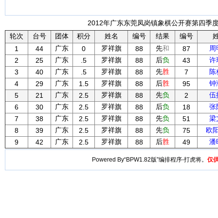
2012年广东东莞凤岗镇象棋公开赛第四季度 
轮次
台号
团体
积分
姓名
编号
结果
编号
广东
罗祥旗
先
和
周
1
44
0
88
87
广东
罗祥旗
后
负
许
2
25
.5
88
43
广东
罗祥旗
先
胜
陈
3
40
.5
88
7
广东
罗祥旗
后
胜
钟
4
29
1.5
88
95
广东
罗祥旗
先
负
伍
5
21
2.5
88
2
广东
罗祥旗
后
负
张
6
30
2.5
88
18
广东
罗祥旗
先
负
梁
7
38
2.5
88
51
广东
罗祥旗
先
负
欧
8
39
2.5
88
75
广东
罗祥旗
后
胜
潘
9
42
2.5
88
49
Powered By“BPW1.82版”编排程序-打虎将。
仅