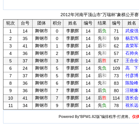
2012年河南平顶山市“万瑞杯”象棋公开赛 
轮次
台号
团体
积分
姓名
编号
结果
编号
姓名
舞钢市
李鹏辉
后
负
武俊强
1
14
0
14
71
舞钢市
李鹏辉
先
和
杨宏伟
2
35
0
14
59
舞钢市
李鹏辉
后
和
袁荣军
3
41
1
14
62
舞钢市
李鹏辉
先
和
石帅央
4
36
2
14
57
舞钢市
李鹏辉
后
胜
王合全
5
37
3
14
67
舞钢市
李鹏辉
先
负
高 下
6
24
5
14
109
舞钢市
李鹏辉
后
和
付彦博
7
37
5
14
73
舞钢市
李鹏辉
先
和
陈险峰
8
36
6
14
83
舞钢市
李鹏辉
后
负
汪晓豫
9
36
7
14
80
舞钢市
李鹏辉
后
胜
连长会
10
41
7
14
114
舞钢市
李鹏辉
先
负
祝长远
11
34
9
14
78
Powered By“BPW1.82版”编排程序-打虎将。
仅