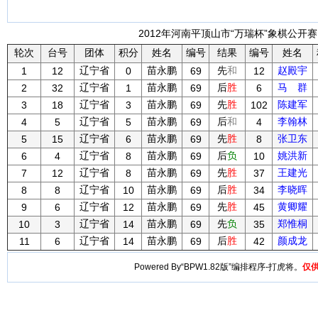
2012年河南平顶山市“万瑞杯”象棋公开赛 
轮次
台号
团体
积分
姓名
编号
结果
编号
姓名
辽宁省
苗永鹏
先
和
赵殿宇
1
12
0
69
12
辽宁省
苗永鹏
后
胜
马 群
2
32
1
69
6
辽宁省
苗永鹏
先
胜
陈建军
3
18
3
69
102
辽宁省
苗永鹏
后
和
李翰林
4
5
5
69
4
辽宁省
苗永鹏
先
胜
张卫东
5
15
6
69
8
辽宁省
苗永鹏
后
负
姚洪新
6
4
8
69
10
辽宁省
苗永鹏
先
胜
王建光
7
12
8
69
37
辽宁省
苗永鹏
后
胜
李晓晖
8
8
10
69
34
辽宁省
苗永鹏
先
胜
黄卿耀
9
6
12
69
45
辽宁省
苗永鹏
先
负
郑惟桐
10
3
14
69
35
辽宁省
苗永鹏
后
胜
颜成龙
11
6
14
69
42
Powered By“BPW1.82版”编排程序-打虎将。
仅