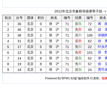
2012年北京市象棋等级赛男子组 ->
轮次
台号
团体
积分
姓名
编号
结果
编号
姓名
北京
张 沪
后
负
蒋 
1
36
0
71
72
北京
张 沪
先
胜
赵 
2
46
0
71
49
北京
张 沪
后
和
张晓
3
38
2
71
105
北京
张 沪
后
胜
徐 
4
31
3
71
62
北京
张 沪
先
和
叶永
5
17
5
71
22
北京
张 沪
先
胜
郑 
6
12
6
71
101
北京
张 沪
后
负
单 
7
14
8
71
52
北京
张 沪
先
和
徐 
8
19
8
71
57
北京
张 沪
后
负
贾竹
9
18
9
71
24
Powered By“BPW1.82版”编排程序-打虎将。
仅