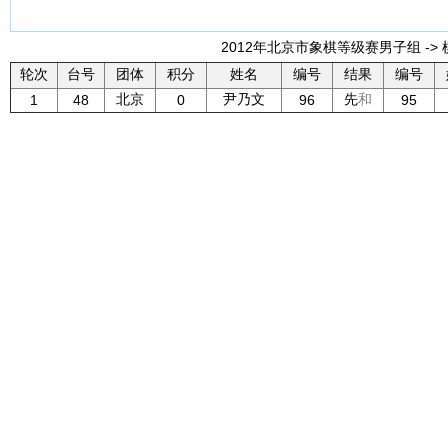
2012年北京市象棋等级赛男子组 -> 
轮次
台号
团体
积分
姓名
编号
结果
编号
北京
尹乃文
先
和
1
48
0
96
95