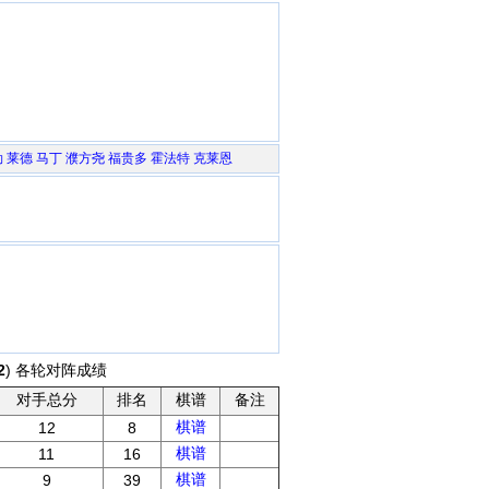
勒
莱德
马丁
濮方尧
福贵多
霍法特
克莱恩
2
) 各轮对阵成绩
对手总分
排名
棋谱
备注
棋谱
12
8
棋谱
11
16
棋谱
9
39