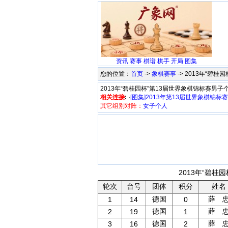
资讯
赛事
棋谱
棋手
开局
图集
您的位置：
首页
->
象棋赛事
-> 2013年“碧
2013年“碧桂园杯”第13届世界象棋锦标赛男子
相关连接
:
·
[图集]2013年第13届世界象棋锦标
其它组别对阵：
女子个人
2013年“碧桂
轮次
台号
团体
积分
姓名
德国
薛 
1
14
0
德国
薛 
2
19
1
德国
薛 
3
16
2