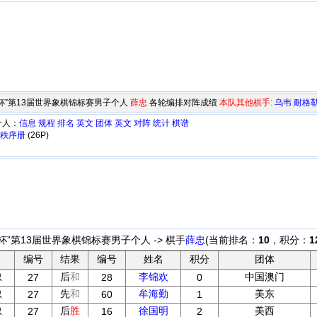
桂园杯”第13届世界象棋锦标赛男子个人
薛忠
各轮编排对阵成绩
本队其他棋手:
乌韦
耐格
个人：
信息
规程
排名
英文
团体
英文
对阵
统计
棋谱
赛秩序册
(26P)
园杯”第13届世界象棋锦标赛男子个人 -> 棋手
薛忠
(当前排名：
10
，积分：
1
编号
结果
编号
姓名
积分
团体
忠
后
和
李锦欢
中国澳门
27
28
0
忠
先
和
牟海勤
美东
27
60
1
忠
后
胜
徐国明
美西
27
16
2