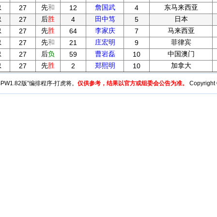
忠
先
和
詹国武
东马来西亚
27
12
4
忠
后
胜
田中笃
日本
27
4
5
忠
先
胜
李家庆
马来西亚
27
64
7
忠
先
和
庄宏明
菲律宾
27
21
9
忠
后
负
曹岩磊
中国澳门
27
59
10
忠
先
胜
郑熙明
加拿大
27
2
10
y“BPW1.82版”编排程序-打虎将。
仅供参考，结果以官方或组委会公告为准。
Copyright