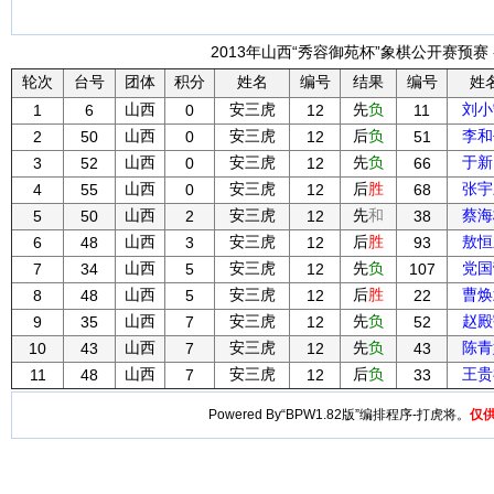
2013年山西“秀容御苑杯”象棋公开赛预赛 -
轮次
台号
团体
积分
姓名
编号
结果
编号
姓
山西
安三虎
先
负
刘小
1
6
0
12
11
山西
安三虎
后
负
李和
2
50
0
12
51
山西
安三虎
先
负
于新
3
52
0
12
66
山西
安三虎
后
胜
张宇
4
55
0
12
68
山西
安三虎
先
和
蔡海
5
50
2
12
38
山西
安三虎
后
胜
敖恒
6
48
3
12
93
山西
安三虎
先
负
党国
7
34
5
12
107
山西
安三虎
后
胜
曹焕
8
48
5
12
22
山西
安三虎
先
负
赵殿
9
35
7
12
52
山西
安三虎
先
负
陈青
10
43
7
12
43
山西
安三虎
后
负
王贵
11
48
7
12
33
Powered By“BPW1.82版”编排程序-打虎将。
仅