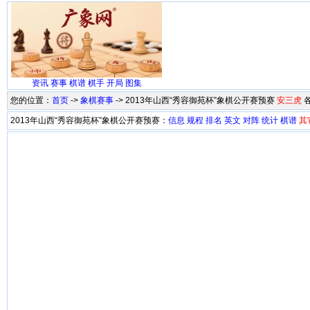
资讯
赛事
棋谱
棋手
开局
图集
您的位置：
首页
->
象棋赛事
-> 2013年山西“秀容御苑杯”象棋公开赛预赛
安三虎
2013年山西“秀容御苑杯”象棋公开赛预赛：
信息
规程
排名
英文
对阵
统计
棋谱
其