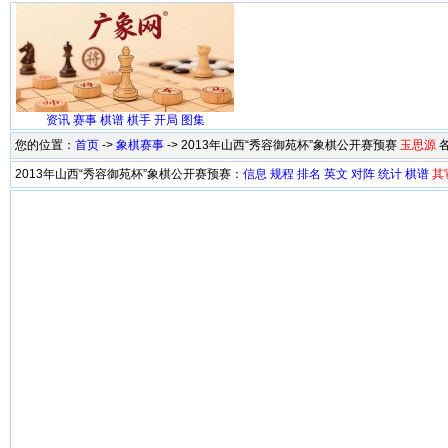
资讯
赛事
棋谱
棋手
开局
图集
您的位置：
首页
->
象棋赛事
-> 2013年山西“秀容御苑杯”象棋公开赛预赛
玉思源
2013年山西“秀容御苑杯”象棋公开赛预赛：
信息
规程
排名
英文
对阵
统计
棋谱
其