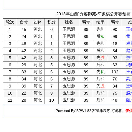
2013年山西“秀容御苑杯”象棋公开赛预赛 -
轮次
台号
团体
积分
姓名
编号
结果
编号
河北
玉思源
先
和
王
1
45
0
89
90
河北
玉思源
后
负
孟
2
24
1
89
99
河北
玉思源
先
和
程
3
48
1
89
18
河北
玉思源
后
和
赵
4
42
2
89
54
河北
玉思源
先
胜
敖
5
42
3
89
93
河北
玉思源
后
和
冯
6
29
5
89
63
河北
玉思源
先
负
王
7
33
6
89
102
河北
玉思源
后
和
高
8
34
6
89
76
河北
玉思源
先
胜
王
9
39
7
89
34
河北
玉思源
后
和
赵
10
22
9
89
75
河北
玉思源
后
和
颜
11
28
10
89
48
Powered By“BPW1.82版”编排程序-打虎将。
仅