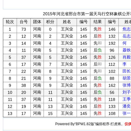
2015年河北省邢台市第一届天马行空杯象棋公开赛
轮次
台号
团体
积分
姓名
编号
结果
编号
姓
河南
王兴业
先
胜
焦志
1
73
0
145
146
河南
王兴业
后
胜
岳志
2
12
2
145
132
河南
王兴业
先
和
何 
3
14
4
145
192
河南
王兴业
后
负
聂铁
4
11
5
145
96
河南
王兴业
先
胜
肖殿
5
37
5
145
126
河南
王兴业
后
和
李 
6
17
7
145
112
河南
王兴业
先
和
田长
7
22
8
145
102
河南
王兴业
后
负
胡景
8
21
9
145
88
河南
王兴业
先
胜
张博
9
38
9
145
162
河南
王兴业
后
负
刘子
10
20
11
145
56
河南
王兴业
先
胜
王季
11
37
11
145
118
河南
王兴业
后
胜
潘奕
12
19
13
145
133
河南
王兴业
先
胜
张一
13
17
15
145
108
Powered By“BPW1.82版”编排程序-打虎将。
仅