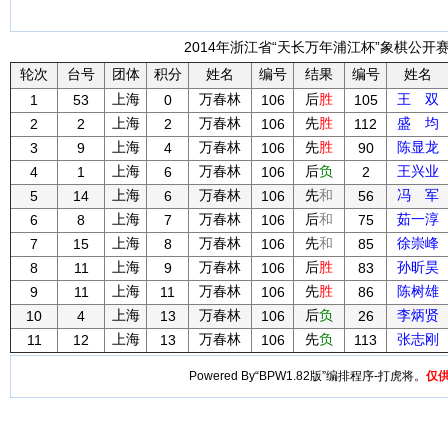
2014年浙江省“天长万年浦江杯”象棋公开赛 
轮次
台号
团体
积分
姓名
编号
结果
编号
姓名
上海
万春林
后
胜
王 双
1
53
0
106
105
上海
万春林
先
胜
盛 均
2
2
2
106
112
上海
万春林
先
胜
陈显龙
3
9
4
106
90
上海
万春林
后
负
王兴业
4
1
6
106
2
上海
万春林
先
和
冯 军
5
14
6
106
56
上海
万春林
后
和
茹一淳
6
8
7
106
75
上海
万春林
先
和
徐崇峰
7
15
8
106
85
上海
万春林
后
胜
孙昕昊
8
11
9
106
83
上海
万春林
先
胜
陈树雄
9
11
11
106
86
上海
万春林
后
负
李炳贤
10
4
13
106
26
上海
万春林
先
负
张志刚
11
12
13
106
113
Powered By“BPW1.82版”编排程序-打虎将。
仅