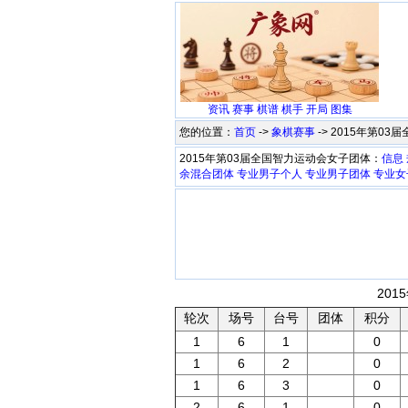
资讯
赛事
棋谱
棋手
开局
图集
您的位置：
首页
->
象棋赛事
-> 2015年第0
2015年第03届全国智力运动会女子团体：
信息
余混合团体
专业男子个人
专业男子团体
专业女
201
轮次
场号
台号
团体
积分
1
6
1
0
1
6
2
0
1
6
3
0
2
6
1
0