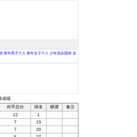
棋
青年男子个人
青年女子个人
少年混合团体
业
阵成绩
对手总分
排名
棋谱
备注
12
1
7
19
7
20
5
27