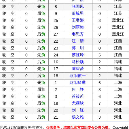
轮 空
先
负
张国凤
江苏
0
8
0
轮 空
后
负
董毓男
江苏
0
9
0
轮 空
后
负
王琳娜
黑龙江
0
25
3
轮 空
先
负
刘丽梅
黑龙江
0
26
0
轮 空
后
负
韦思齐
黑龙江
0
27
0
轮 空
先
负
汪 清
江西
0
22
0
轮 空
后
负
郭 玥
江西
0
23
0
轮 空
先
负
苏虹峰
江西
0
24
5
轮 空
后
负
马松颖
福建
0
16
2
轮 空
先
负
陈碧爱
福建
0
17
2
轮 空
后
负
欧阳依一
福建
0
18
2
轮 空
先
负
欧阳琦琳
上海
0
1
6
轮 空
后
和
何 静
上海
0
2
3
轮 空
先
负
苏筱芮
上海
0
3
6
轮 空
后
负
尤颖钦
河北
0
19
7
轮 空
先
负
刘 钰
河北
0
20
7
轮 空
后
负
杨文雅
河北
0
21
3
y“BPW1.82版”编排程序-打虎将。
仅供参考，结果以官方或组委会公告为准。
Copyright