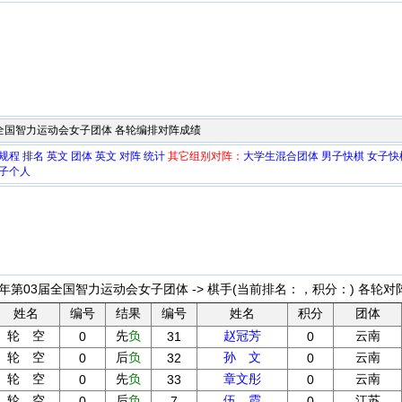
3届全国智力运动会女子团体
各轮编排对阵成绩
规程
排名
英文
团体
英文
对阵
统计
其它组别对阵：
大学生混合团体
男子快棋
女子快
子个人
5年第03届全国智力运动会女子团体 -> 棋手
(当前排名：
，积分：
) 各轮对
姓名
编号
结果
编号
姓名
积分
团体
轮 空
先
负
赵冠芳
云南
0
31
0
轮 空
后
负
孙 文
云南
0
32
0
轮 空
先
负
章文彤
云南
0
33
0
轮 空
后
负
伍 霞
江苏
0
7
0