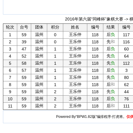
2016年第六届“同峰杯”象棋大赛 -> 
轮次
台号
团体
积分
姓名
编号
结果
编号
温州
王乐仲
后
负
1
59
0
118
117
温州
王乐仲
先
和
2
39
0
118
116
温州
王乐仲
后
负
3
47
1
118
60
温州
王乐仲
先
负
4
52
1
118
64
温州
王乐仲
先
负
5
58
1
118
112
温州
王乐仲
后
负
6
57
1
118
3
温州
王乐仲
先
负
7
59
1
118
80
温州
王乐仲
后
和
8
59
1
118
62
温州
王乐仲
先
负
9
59
2
118
44
温州
王乐仲
后
负
10
59
2
118
76
温州
王乐仲
后
和
11
59
2
118
111
Powered By“BPW1.82版”编排程序-打虎将。
仅