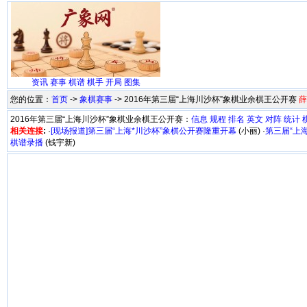
资讯
赛事
棋谱
棋手
开局
图集
您的位置：
首页
->
象棋赛事
-> 2016年第三届“上海川沙杯”象棋业余棋王公开赛
薛
2016年第三届“上海川沙杯”象棋业余棋王公开赛：
信息
规程
排名
英文
对阵
统计
相关连接
:
·
[现场报道]第三届“上海*川沙杯”象棋公开赛隆重开幕
(小丽) ·
第三届“上
棋谱录播
(钱宇新)