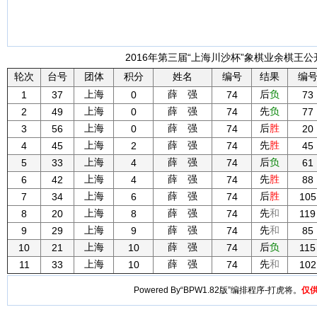
2016年第三届“上海川沙杯”象棋业余棋王公开
轮次
台号
团体
积分
姓名
编号
结果
编
上海
薛 强
后
负
1
37
0
74
73
上海
薛 强
先
负
2
49
0
74
77
上海
薛 强
后
胜
3
56
0
74
20
上海
薛 强
先
胜
4
45
2
74
45
上海
薛 强
后
负
5
33
4
74
61
上海
薛 强
先
胜
6
42
4
74
88
上海
薛 强
后
胜
7
34
6
74
105
上海
薛 强
先
和
8
20
8
74
119
上海
薛 强
先
和
9
29
9
74
85
上海
薛 强
后
负
10
21
10
74
115
上海
薛 强
先
和
11
33
10
74
102
Powered By“BPW1.82版”编排程序-打虎将。
仅