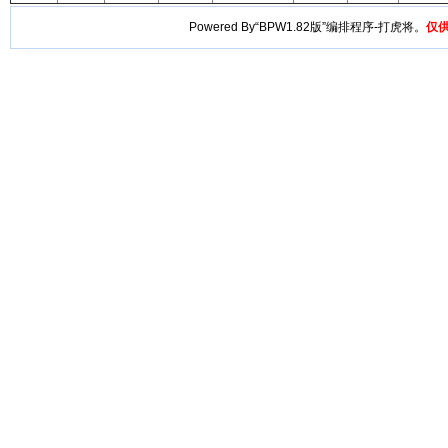
Powered By“BPW1.82版”编排程序-打虎将。
仅