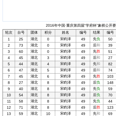
2016年中国·重庆第四届“学府杯”象棋公开赛 
轮次
台号
团体
积分
姓名
编号
结果
编号
湖北
宋盷泽
先
负
1
25
0
49
50
湖北
宋盷泽
后
和
2
73
0
49
39
湖北
宋盷泽
先
胜
3
60
0
49
51
湖北
宋盷泽
后
和
4
45
3
49
27
湖北
宋盷泽
先
和
5
44
4
49
82
湖北
宋盷泽
后
和
6
47
5
49
74
湖北
宋盷泽
先
胜
7
45
6
49
103
湖北
宋盷泽
后
负
8
27
8
49
148
湖北
宋盷泽
先
负
9
40
8
49
59
湖北
宋盷泽
后
负
10
54
8
49
70
湖北
宋盷泽
先
负
11
58
8
49
44
湖北
宋盷泽
后
胜
12
71
8
49
123
湖北
宋盷泽
先
和
13
59
10
49
69