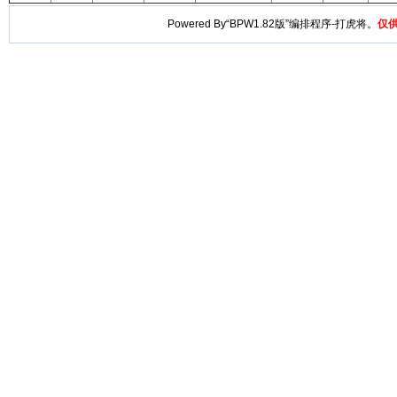
Powered By“BPW1.82版”编排程序-打虎将。
仅