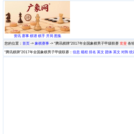
资讯
赛事
棋谱
棋手
开局
图集
您的位置：
首页
->
象棋赛事
-> “腾讯棋牌”2017年全国象棋男子甲级联赛
党斐
各
“腾讯棋牌”2017年全国象棋男子甲级联赛：
信息
规程
排名
英文
团体
英文
对阵
统