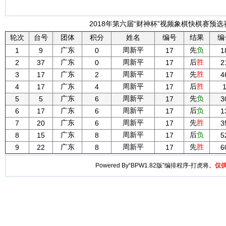
2018年第六届“财神杯”视频象棋快棋赛预选赛
轮次
台号
团体
积分
姓名
编号
结果
编
广东
周新平
先
负
1
9
0
17
1
广东
周新平
后
胜
2
37
0
17
2
广东
周新平
先
胜
3
17
2
17
4
广东
周新平
后
胜
4
17
4
17
广东
周新平
先
负
5
5
6
17
3
广东
周新平
后
负
6
17
6
17
1
广东
周新平
先
胜
7
20
6
17
3
广东
周新平
后
负
8
15
8
17
5
广东
周新平
先
胜
9
22
8
17
6
Powered By“BPW1.82版”编排程序-打虎将。
仅