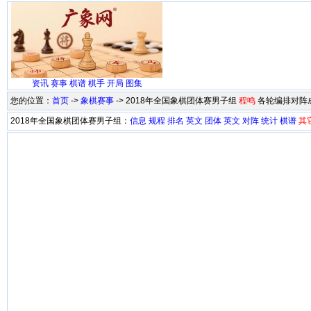
资讯
赛事
棋谱
棋手
开局
图集
您的位置：
首页
->
象棋赛事
-> 2018年全国象棋团体赛男子组
程鸣
各轮编排对阵
2018年全国象棋团体赛男子组：
信息
规程
排名
英文
团体
英文
对阵
统计
棋谱
其