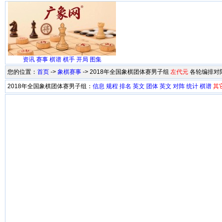
资讯
赛事
棋谱
棋手
开局
图集
您的位置：
首页
->
象棋赛事
-> 2018年全国象棋团体赛男子组
左代元
各轮编排对
2018年全国象棋团体赛男子组：
信息
规程
排名
英文
团体
英文
对阵
统计
棋谱
其