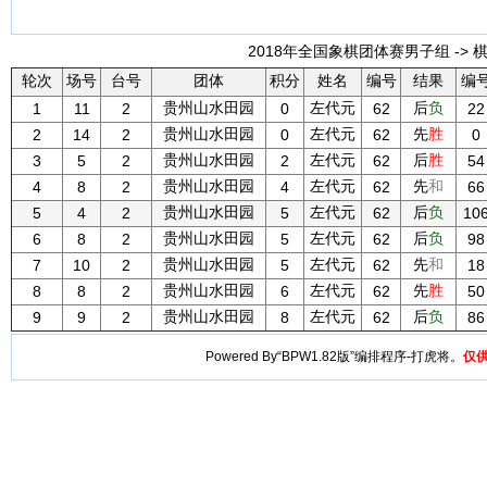
2018年全国象棋团体赛男子组 -> 
轮次
场号
台号
团体
积分
姓名
编号
结果
编
贵州山水田园
左代元
后
负
1
11
2
0
62
22
贵州山水田园
左代元
先
胜
2
14
2
0
62
0
贵州山水田园
左代元
后
胜
3
5
2
2
62
54
贵州山水田园
左代元
先
和
4
8
2
4
62
66
贵州山水田园
左代元
后
负
5
4
2
5
62
10
贵州山水田园
左代元
后
负
6
8
2
5
62
98
贵州山水田园
左代元
先
和
7
10
2
5
62
18
贵州山水田园
左代元
先
胜
8
8
2
6
62
50
贵州山水田园
左代元
后
负
9
9
2
8
62
86
Powered By“BPW1.82版”编排程序-打虎将。
仅