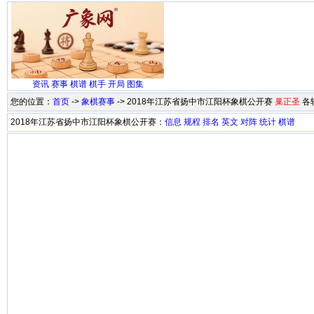
资讯
赛事
棋谱
棋手
开局
图集
您的位置：
首页
->
象棋赛事
-> 2018年江苏省扬中市江阳杯象棋公开赛
巢正圣
各
2018年江苏省扬中市江阳杯象棋公开赛：
信息
规程
排名
英文
对阵
统计
棋谱