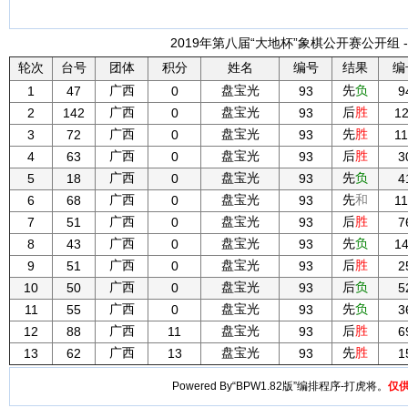
2019年第八届“大地杯”象棋公开赛公开组 -
轮次
台号
团体
积分
姓名
编号
结果
编
广西
盘宝光
先
负
1
47
0
93
9
广西
盘宝光
后
胜
2
142
0
93
1
广西
盘宝光
先
胜
3
72
0
93
1
广西
盘宝光
后
胜
4
63
0
93
3
广西
盘宝光
先
负
5
18
0
93
4
广西
盘宝光
先
和
6
68
0
93
1
广西
盘宝光
后
胜
7
51
0
93
7
广西
盘宝光
先
负
8
43
0
93
1
广西
盘宝光
后
胜
9
51
0
93
2
广西
盘宝光
后
负
10
50
0
93
5
广西
盘宝光
先
负
11
55
0
93
3
广西
盘宝光
后
胜
12
88
11
93
6
广西
盘宝光
先
胜
13
62
13
93
1
Powered By“BPW1.82版”编排程序-打虎将。
仅