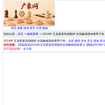
资讯
赛事
棋谱
棋手
开局
图集
您的位置：
首页
->
象棋赛事
-> 2019年“五龙客家风情园杯”全国象棋团体赛男子组
2019年“五龙客家风情园杯”全国象棋团体赛男子组：
信息
规程
排名
英文
团体
英
相关连接
:
·
[现场报道]2019年五龙客家风情园杯全国象棋团体赛
() ·
[图集]2019
其它组别对阵：
女子组