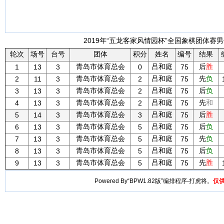
2019年“五龙客家风情园杯”全国象棋团体赛男子
轮次
场号
台号
团体
积分
姓名
编号
结果
青岛市体育总会
吕和庭
后
胜
1
13
3
0
75
青岛市体育总会
吕和庭
先
负
2
11
3
2
75
青岛市体育总会
吕和庭
后
负
3
13
3
2
75
青岛市体育总会
吕和庭
先
和
4
13
3
2
75
青岛市体育总会
吕和庭
后
胜
5
14
3
3
75
青岛市体育总会
吕和庭
后
负
6
13
3
5
75
青岛市体育总会
吕和庭
先
负
7
13
3
5
75
青岛市体育总会
吕和庭
后
负
8
13
3
5
75
青岛市体育总会
吕和庭
先
胜
9
13
3
5
75
Powered By“BPW1.82版”编排程序-打虎将。
仅