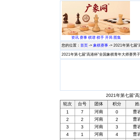
资讯
赛事
棋谱
棋手
开局
图集
您的位置：
首页
->
象棋赛事
-> 2021年第
2021年第七届“高港杯”全国象棋青年大师赛男
2021年第七届“
轮次
台号
团体
积分
姓
河南
曹
1
7
0
河南
曹
2
2
2
河南
曹
3
3
3
河南
曹
4
1
4