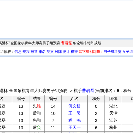
七届“高港杯”全国象棋青年大师赛男子组预赛
曹岩磊
各轮编排对阵成绩
子组预赛：
信息
规程
报道
排名
英文
对阵
统计
棋谱
其它组别对阵：
男子组决赛
女子组
高港杯”全国象棋青年大师赛男子组预赛 -> 棋手
曹岩磊
(当前排名：
9
，积分
名
编号
结果
编号
姓名
积分
团体
岩磊
先
胜
何文哲
湖北
13
14
0
岩磊
后
和
王 昊
天津
13
10
2
岩磊
先
和
程 鸣
江苏
13
7
3
岩磊
后
负
王天一
杭州
13
11
6