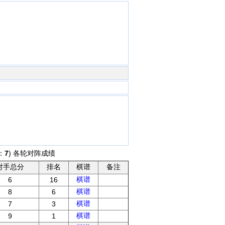
：
7
) 各轮对阵成绩
对手总分
排名
棋谱
备注
棋谱
6
16
棋谱
8
6
棋谱
7
3
棋谱
9
1