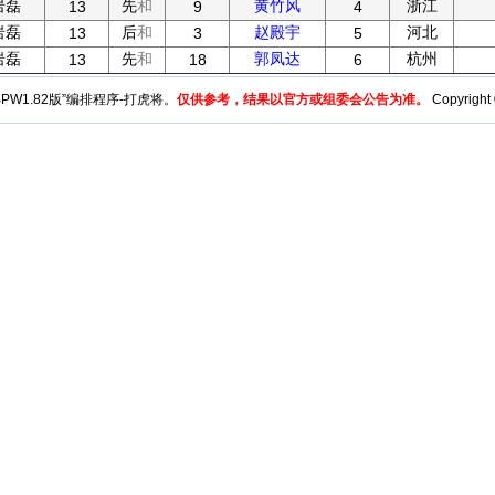
岩磊
先
和
黄竹风
浙江
13
9
4
岩磊
后
和
赵殿宇
河北
13
3
5
岩磊
先
和
郭凤达
杭州
13
18
6
y“BPW1.82版”编排程序-打虎将。
仅供参考，结果以官方或组委会公告为准。
Copyright