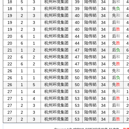
杭州环境集团
陆伟韬
后
和
18
5
3
39
34
4
杭州环境集团
陆伟韬
先
负
18
5
3
39
34
4
杭州环境集团
陆伟韬
先
和
19
2
3
40
34
4
杭州环境集团
陆伟韬
后
和
19
2
3
40
34
4
杭州环境集团
陆伟韬
后
胜
19
2
3
40
34
4
杭州环境集团
陆伟韬
后
和
20
6
1
44
34
4
杭州环境集团
陆伟韬
先
胜
20
6
1
44
34
4
杭州环境集团
陆伟韬
后
负
21
1
2
47
34
6
杭州环境集团
陆伟韬
后
和
22
6
2
47
34
2
杭州环境集团
陆伟韬
先
胜
22
6
2
47
34
2
杭州环境集团
陆伟韬
先
和
26
1
1
50
34
杭州环境集团
陆伟韬
后
负
26
1
1
50
34
杭州环境集团
陆伟韬
先
胜
26
1
5
50
34
杭州环境集团
陆伟韬
先
和
27
1
4
53
34
1
杭州环境集团
陆伟韬
后
胜
27
1
4
53
34
1
杭州环境集团
陆伟韬
后
和
27
2
3
53
34
2
杭州环境集团
陆伟韬
先
和
27
2
3
53
34
2
杭州环境集团
陆伟韬
后
胜
27
2
3
53
34
2