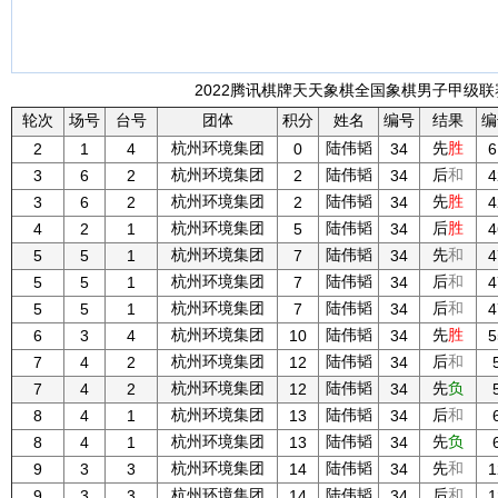
2022腾讯棋牌天天象棋全国象棋男子甲级联赛
轮次
场号
台号
团体
积分
姓名
编号
结果
编
杭州环境集团
陆伟韬
先
胜
2
1
4
0
34
6
杭州环境集团
陆伟韬
后
和
3
6
2
2
34
4
杭州环境集团
陆伟韬
先
胜
3
6
2
2
34
4
杭州环境集团
陆伟韬
后
胜
4
2
1
5
34
4
杭州环境集团
陆伟韬
先
和
5
5
1
7
34
4
杭州环境集团
陆伟韬
后
和
5
5
1
7
34
4
杭州环境集团
陆伟韬
后
和
5
5
1
7
34
4
杭州环境集团
陆伟韬
先
胜
6
3
4
10
34
5
杭州环境集团
陆伟韬
后
和
7
4
2
12
34
杭州环境集团
陆伟韬
先
负
7
4
2
12
34
杭州环境集团
陆伟韬
后
和
8
4
1
13
34
杭州环境集团
陆伟韬
先
负
8
4
1
13
34
杭州环境集团
陆伟韬
先
和
9
3
3
14
34
1
杭州环境集团
陆伟韬
后
和
9
3
3
14
34
1