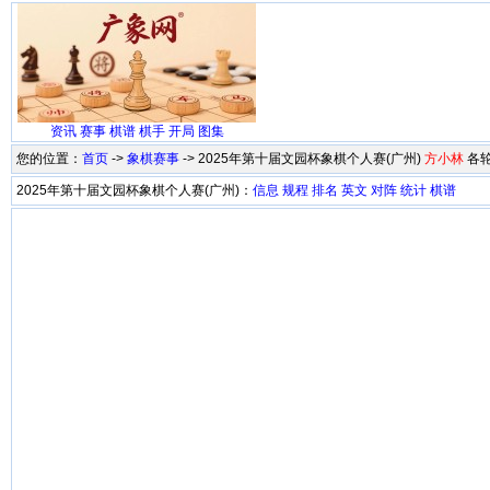
资讯
赛事
棋谱
棋手
开局
图集
您的位置：
首页
->
象棋赛事
-> 2025年第十届文园杯象棋个人赛(广州)
方小林
各
2025年第十届文园杯象棋个人赛(广州)：
信息
规程
排名
英文
对阵
统计
棋谱