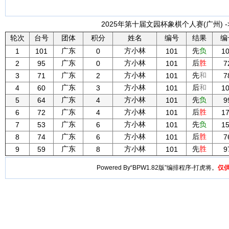
2025年第十届文园杯象棋个人赛(广州) -
轮次
台号
团体
积分
姓名
编号
结果
编
广东
方小林
先
负
1
101
0
101
1
广东
方小林
后
胜
2
95
0
101
7
广东
方小林
先
和
3
71
2
101
7
广东
方小林
后
和
4
60
3
101
1
广东
方小林
先
负
5
64
4
101
9
广东
方小林
后
胜
6
72
4
101
1
广东
方小林
先
负
7
53
6
101
1
广东
方小林
后
胜
8
74
6
101
7
广东
方小林
先
胜
9
59
8
101
9
Powered By“BPW1.82版”编排程序-打虎将。
仅