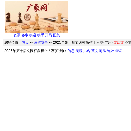
资讯
赛事
棋谱
棋手
开局
图集
您的位置：
首页
->
象棋赛事
-> 2025年第十届文园杯象棋个人赛(广州)
廖庆文
各
2025年第十届文园杯象棋个人赛(广州)：
信息
规程
排名
英文
对阵
统计
棋谱