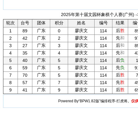
2025年第十届文园杯象棋个人赛(广州) -
轮次
台号
团体
积分
姓名
编号
结果
编
广东
廖庆文
后
胜
1
89
0
114
8
广东
廖庆文
先
和
2
42
2
114
9
广东
廖庆文
后
和
3
27
3
114
8
广东
廖庆文
先
和
4
35
4
114
4
广东
廖庆文
后
负
5
40
5
114
广东
廖庆文
先
负
6
59
5
114
9
广东
廖庆文
后
胜
7
70
5
114
广东
廖庆文
先
胜
8
57
7
114
4
广东
廖庆文
后
胜
9
41
9
114
6
Powered By“BPW1.82版”编排程序-打虎将。
仅