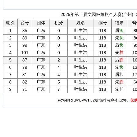
2025年第十届文园杯象棋个人赛(广州) -
轮次
台号
团体
积分
姓名
编号
结果
编
广东
叶生洪
后
负
1
85
0
118
8
广东
叶生洪
先
负
2
89
0
118
8
广东
叶生洪
后
负
3
99
0
118
9
广东
叶生洪
先
胜
4
101
0
118
1
广东
叶生洪
后
胜
5
87
2
118
1
广东
叶生洪
先
负
6
79
4
118
1
广东
叶生洪
后
和
7
81
4
118
1
广东
叶生洪
先
胜
8
82
5
118
6
广东
叶生洪
先
和
9
71
7
118
1
Powered By“BPW1.82版”编排程序-打虎将。
仅