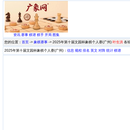
资讯
赛事
棋谱
棋手
开局
图集
您的位置：
首页
->
象棋赛事
-> 2025年第十届文园杯象棋个人赛(广州)
叶生洪
各
2025年第十届文园杯象棋个人赛(广州)：
信息
规程
排名
英文
对阵
统计
棋谱